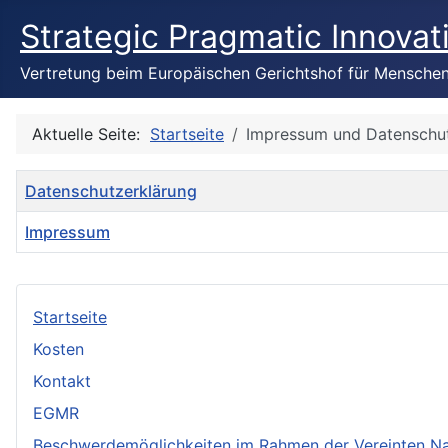
Strategic Pragmatic Innovat
Vertretung beim Europäischen Gerichtshof für Mensche
Aktuelle Seite:
Startseite
Impressum und Datenschut
Titel
Datenschutzerklärung
Impressum
Beiträge
Startseite
Kosten
Kontakt
EGMR
Beschwerdemöglichkeiten im Rahmen der Vereinten N